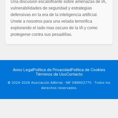
Una discusion escalofriante sobre amenazas de IA,
vulnerabilidades de seguridad y estrategias
defensivas en la era de la inteligencia artificial.
Unete a nosotros para una velada terrorifica
explorando el lado mas oscuro de la IA y como
protegerse contra sus pesadillas.
Aviso Legal
Política de Privacidad
Política de Cookies
Términos de Uso
Contacto
©
2024-2026
Asociación AiBirras · NIF G88902770 ·
Todos los
derechos reservados.